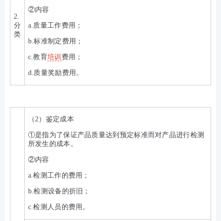
②内容
2.
分
a.质量工作费用；
类
b.标准制定费用；
c.教育
培训
费用；
d.质量奖励费用。
（2）鉴定成本
①是指为了保证产品质量达到预定标准而对产品进行检测
所发生的成本。
②内容
a.检测工作的费用；
b.检测设备的折旧；
c.检测人员的费用。