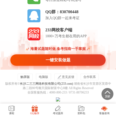
QQ群：830700448
加入QQ群一起来考证
233网校客户端
1000+万考生都在用的APP
海量试题随时做,备考指南一手掌握
一键安装做题
触屏版
电脑版
意见反馈
合作联系
版权所有©
长沙二三三网络科技有限公司(233.com)
湖南省长沙市芙蓉区芙蓉中
路二段80号顺天国际财富中心8楼 All Rights Reserved
全国客服热线：4000-800-233 / 0731-88706233
课程
0元畅享
考试题库
资料包
客服咨询