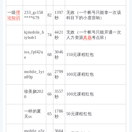
一级
理
233_gc158
1397
无效（一个帐号只能拿一次该
82
论知识
****679
秒
科目下的小度音响）
kjmobile_h
4421
无效（
一个帐号只能开通一次
74
iybob1
秒
人力资源
真题
考点班
）
ios_fpf42u
3046
68
150元课程红包
e
秒
mobile_1yr
2799
66
100元课程红包
n89p
秒
徐美娆202
3557
66
100元课程红包
0
秒
一样的夏
1786
65
50元课程红包
天ss
秒
mobile_o3z
3664