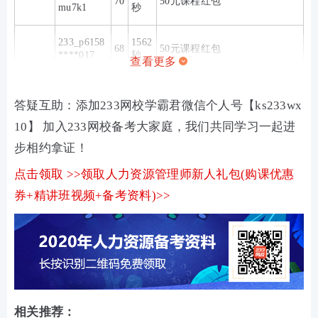
70
50元课程红包
mu7k1
秒
233_p6158
1562
68
50元课程红包
****017
秒
查看更多
答疑互助：添加233网校学霸君微信个人号【ks233wx
10】 加入233网校备考大家庭，我们共同学习一起进
步相约拿证！
点击领取 >>领取人力资源管理师新人礼包(购课优惠
券+精讲班视频+备考资料)>>
相关推荐：