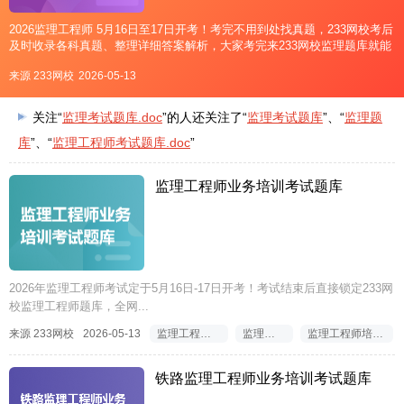
2026监理工程师 5月16日至17日开考！考完不用到处找真题，233网校考后
及时收录各科真题、整理详细答案解析，大家考完来233网校监理题库就能
轻松对答案、预估考试分数！↓点击进入2026监理估分入口↓2026监理考试
来源 233网校
2026-05-13
233网校全程陪考直播从5月11日起，2
关注“
监理考试题库.doc
”的人还关注了“
监理考试题库
”、“
监理题
库
”、“
监理工程师考试题库.doc
”
监理工程师业务培训考试题库
2026年监理工程师考试定于5月16日-17日开考！考试结束后直接锁定233网
校监理工程师题库，全网...
来源 233网校
2026-05-13
监理工程师考试题库
监理考试题库
监理工程师培训考试题库
铁路监理工程师业务培训考试题库