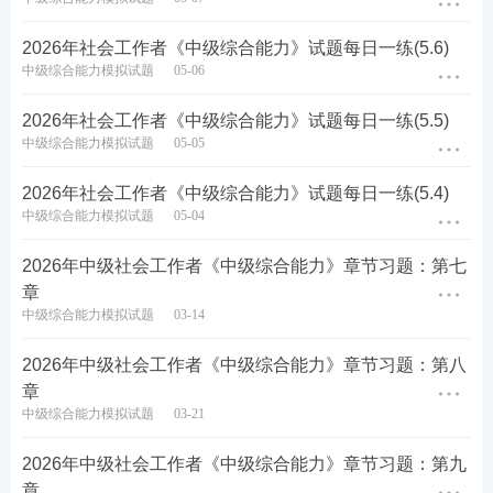
担心错过真题答案发布，您也可以添加学霸君微信，
2026年社会工作者《中级综合能力》试题每日一练(5.6)
加入我们的微信群，群内每日分享备考资料、考试资
中级综合能力模拟试题
05-06
讯、试题答案等内容。
2026年社会工作者《中级综合能力》试题每日一练(5.5)
中级综合能力模拟试题
05-05
2026年社会工作者《中级综合能力》试题每日一练(5.4)
中级综合能力模拟试题
05-04
2026年中级社会工作者《中级综合能力》章节习题：第七
相关推荐：
章
中级综合能力模拟试题
03-14
考前抢分资料：各科四色笔记+默写本下载
2026年中级社会工作者《中级综合能力》章节习题：第八
社工备考提分神器，AI 默记卡破解遗忘难题
章
中级综合能力模拟试题
03-21
5月模考大赛，老师亲编题+临考预测，考前必做！
2026年中级社会工作者《中级综合能力》章节习题：第九
60s速记挑战，社工考试死磕这几十个考点！
章