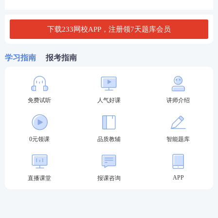
联合社区物业开展文明养犬公益宣传活动。该社会工
作者运用的小组社会工作服务模式是()。
下载233网校APP，注册领7天题库会员
A.社会目标模式
学习指南
报考指南
B.治疗模式
C.互动模式
免费试听
人气好课
讲师介绍
D.发展模式
查看答案
0元领课
品质教辅
智能题库
4、在“癌症患者支持小组”的中期阶段，社会工作者小
赵观察到组员之间出现了意见分歧和争论。此时，小
APP
直播课堂
报课咨询
赵的恰当做法有：
A.立即制止争论，强调小组和谐最重要