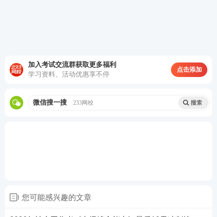
B.引导双方澄清各自的观点和感受
C.将冲突视为促进理解和成长的机会
D.判断冲突是否影响小组安全，必要时介入
加入考试交流群获取更多福利
点击添加
E.回避冲突，让组员自己解决
学习资料、活动优惠享不停
查看答案
微信搜一搜
233网校
5、治疗模式小组的主要任务不包括()。
A.协助组员识别问题成因
C.组织实施集体公益行动
B.营造安全支持的团体环境
您可能感兴趣的文章
D.引导组员开发自我调节策略