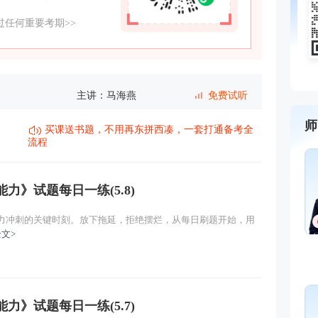
任何重要考期>>
主讲：马海燕
免费试听
师
主讲：马海燕
免费试听
买课送书题，不用再东拼西凑，一套打通备考全
流程
主讲：马海燕
免费试听
力》试题每日一练(5.8)
主讲：马海燕
免费试听
全力冲刺的关键时刻。放下拖延，拒绝摆烂，从每日刷题开始，用
主讲：马海燕
免费试听
文>
主讲：马海燕
免费试听
力》试题每日一练(5.7)
主讲：马海燕
免费试听