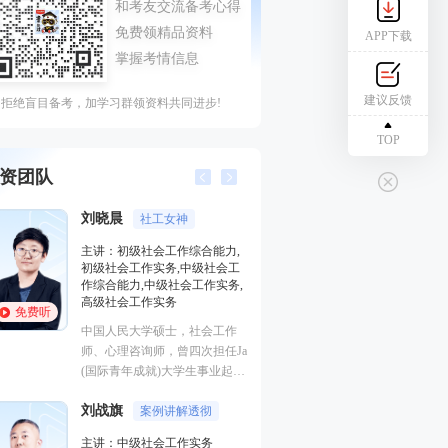
APP下载
建议反馈
拒绝盲目备考，加学习群领资料共同进步!
TOP
资团队
刘晓晨
何平
社工女神
干货十足
主讲：初级社会工作综合能力,
主讲：中级社会工
初级社会工作实务,中级社会工
北京某知名大学副
作综合能力,中级社会工作实务,
学周恩来政府管理
高级社会工作实务
免费听
免费听
与社会工作专业博
中国人民大学硕士，社会工作
夷大学社会工作学
师、心理咨询师，曾四次担任Ja
马海燕
一听就
(国际青年成就)大学生事业起航
课程团队队长，在《社会福
主讲：初级社会工
刘战旗
利》、《中国社会报》、《中国
案例讲解透彻
高校高级教师，社
妇女报》、《中国发展简报》等
家社工机构督导，
主讲：中级社会工作实务