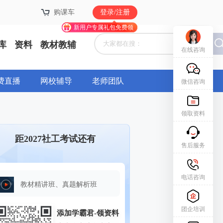
购课车
购课车
登录/注册
登录/注册
新用户专属礼包免费领
新用户专属礼包免费领
库
资料
教材教辅
在线咨询
费直播
网校辅导
老师团队
微信咨询
领取资料
距2027社工考试还有
售后服务
电话咨询
教材精讲班、真题解析班
团企培训