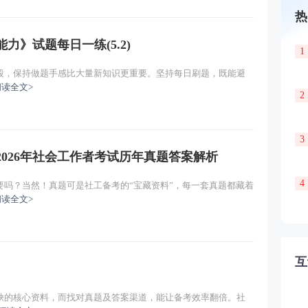
热
力》试题每日一练(5.2)
1
段，保持做题手感比大量新知识更重要。坚持每日刷题，既能避
阅读全文>
2
3
026年社会工作者考试历年真题答案解析
4
要吗？当然！真题可是社工备考的“宝藏资料”，每一套真题都藏着
阅读全文>
互
缺的核心资料，而找对真题及答案渠道，能让备考效率翻倍。社