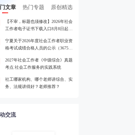
门文章
热门专题
原创精选
【不审，标题也须修改】2026年社会
2027年全国社会工作者考
1
工作者电子证书下载入口8月8日起开
及入口
通！
宁夏关于2026年度社会工作者职业资
星光揭榜·2026年社工报
2
格考试成绩合格人员的公示（3675
人）
2027年社会工作者《中级综合》真题
2026年社会工作者成绩合
3
考点:社会工作服务的实践系统
及考后审核通知
社工哪家机构、哪个老师讲综合、实
2026年社会工作者晒分有
4
务、法规讲得好？老师推荐？
你上榜了吗！
动交流