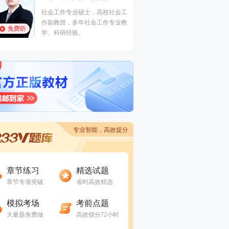
报刊杂志发表专业文章20余篇。
免费听
近30篇。参与北
议题包括：儿童权利、社区发
社会工作专业硕士，高校社会工
府购买服务项目二
展、社会性别、NGO倡导等。
作副教授，多年社会工作专业教
来每年均参与北京
免费听
学、科研经验。
考试辅导与各类社
社区社工入职培训
干部招录的笔试面
专业智能，高效提分
进入做题
进入做题
章节练习
精选试题
章节专项突破
省时高效精选
进入做题
进入做题
模拟考场
考前点题
大量题免费做
高效锁分72小时
进入做题
进入做题