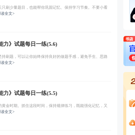
天只刷少量题目，也能帮你巩固记忆、保持学习节奏。不要小看
（一）
主讲：马海燕
免费试听
阅读全文>
理论（一）
主讲：马海燕
免费试听
范（一）
主讲：马海燕
免费试听
力》试题每日一练(5.6)
坚持刷题，可以让你始终保持良好的做题手感，避免手生、思路
阅读全文>
力》试题每日一练(5.5)
的黄金时期。抓住这段时间，保持规律练习，既能强化记忆，又
阅读全文>