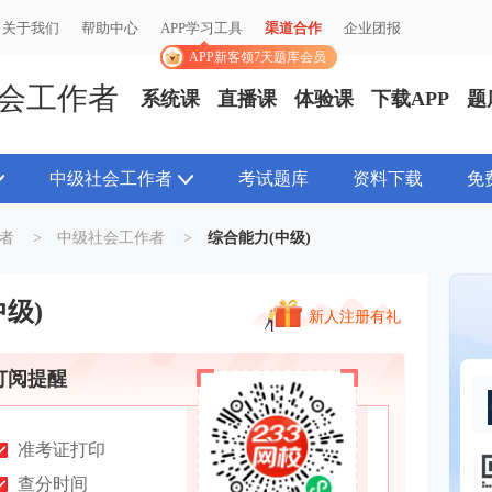
关于我们
关于我们
帮助中心
帮助中心
APP学习工具
APP学习工具
渠道合作
渠道合作
企业团报
企业团报
APP新客领7天题库会员
APP新客领7天题库会员
会工作者
系统课
直播课
体验课
下载APP
题
中级社会工作者
考试题库
资料下载
免
者
>
中级社会工作者
>
综合能力(中级)
级)
新人注册有礼
订阅提醒
准考证打印
查分时间