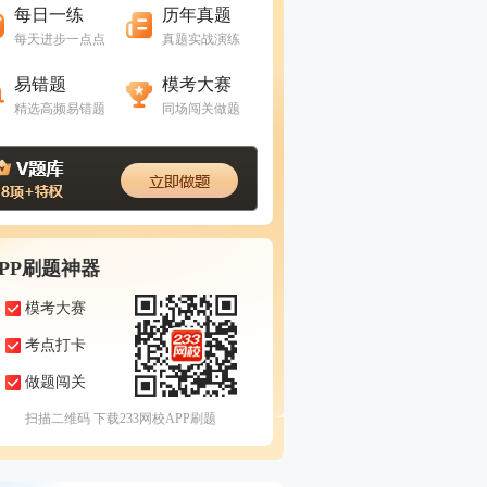
每日一练
历年真题
每天进步一点点
真题实战演练
进入做题
进入做题
易错题
模考大赛
精选高频易错题
同场闯关做题
APP刷题神器
模考大赛
考点打卡
做题闯关
扫描二维码 下载233网校APP刷题