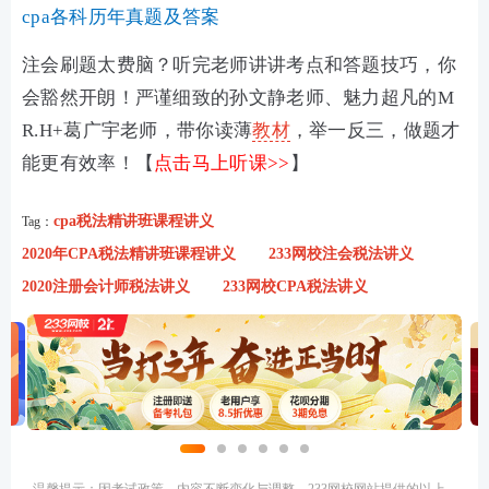
cpa各科历年真题及答案
注会刷题太费脑？听完老师讲讲考点和答题技巧，你
会豁然开朗！严谨细致的孙文静老师、魅力超凡的M
R.H+葛广宇老师，带你读薄
教材
，举一反三，做题才
能更有效率！【
点击马上听课>>
】
cpa税法精讲班课程讲义
Tag：
2020年CPA税法精讲班课程讲义
233网校注会税法讲义
2020注册会计师税法讲义
233网校CPA税法讲义