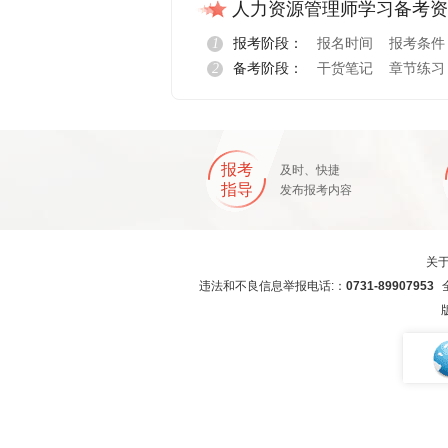
人力资源管理师学习备考资
1
报考阶段：
报名时间
报考条件
2
备考阶段：
干货笔记
章节练习
报名指导
报考
及时、快捷
指导
发布报考内容
关
违法和不良信息举报电话:：
0731-89907953
全