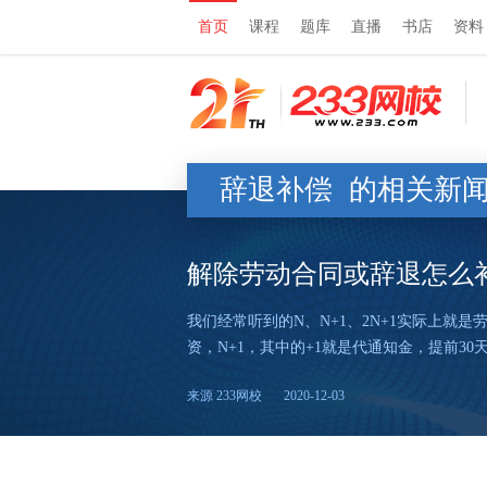
首页
课程
题库
直播
书店
资料
辞退补偿
的相关新
解除劳动合同或辞退怎么补
我们经常听到的N、N+1、2N+1实际上
资，N+1，其中的+1就是代通知金，提前3
来源 233网校
2020-12-03