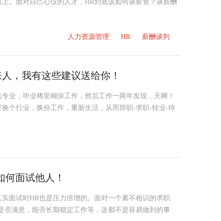
槛上。面对自己心仪的人才，HR到底该如何谈薪资？谈薪酬
人力资源管理
HR
薪酬谈判
来人，我有这些建议送给你！
选专业，毕业稀里糊涂工作，然后工作一两年发现，天啊！
换个行业，换份工作，重新生活，从而辞职-求职-转业-待
如何面试他人！
实面试时HR也是压力倍增的。面对一个素不相识的求职
是否满意，能否长期稳定工作等，这都不是容易做到的事