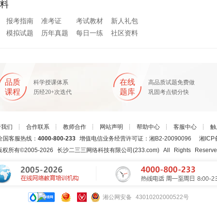
料
报考指南
准考证
考试教材
新人礼包
模拟试题
历年真题
每日一练
社区资料
品质
在线
科学授课体系
高品质试题免费做
课程
题库
历经20+次迭代
巩固考点锁分快
于我们
┊
合作联系
┊
教师合作
┊
网站声明
┊
帮助中心
┊
客服中心
┊
触
国客服热线：
4000-800-233
增值电信业务经营许可证：湘B2-20090096
湘ICP
版权所有©2005-
2026
长沙二三三网络科技有限公司(233.com)
All Rights Reserv
湘公网安备 43010202000522号