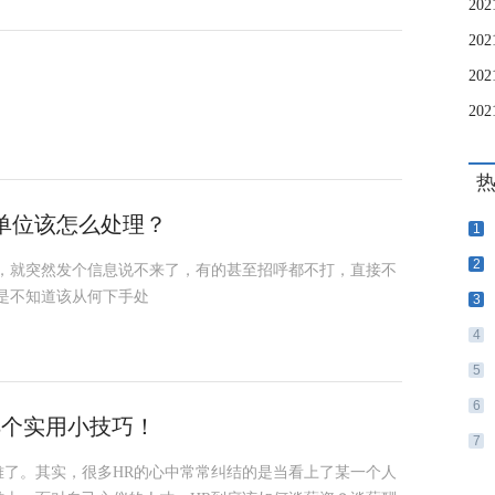
单位该怎么处理？
1
2
兆，就突然发个信息说不来了，有的甚至招呼都不打，直接不
是不知道该从何下手处
3
4
5
6
8个实用小技巧！
7
难了。其实，很多HR的心中常常纠结的是当看上了某一个人