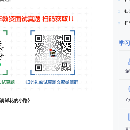
扫
扫
学
免
0
满鲜花的小路》
直