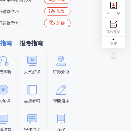
码进群学习
APP下载
码进群学习
建议反馈
习指南
报考指南
TOP
费试听
人气好课
讲师介绍
新手指南
报名时间
元领课
品质教辅
智能题库
报名条件
考试时间
APP
播课堂
报课咨询
答题闯关
考点打卡