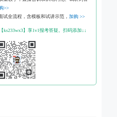
购>>
解面试全流程，含模板和试讲示范，
加购 >>
s233wx3】享1v1报考答疑。扫码添加↓↓