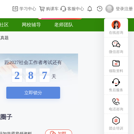
购课车
登录/注册
学习中心
购课车
客服中心
登录
|
注册
新用户专属礼包免费领
社区
网校辅导
老师团队
在线咨询
试真题
微信咨询
距2027社会工作者考试还有
领取资料
2
8
7
天
售后服务
立即锁分
电话咨询
试圈子
团企培训
码加学霸君领资料