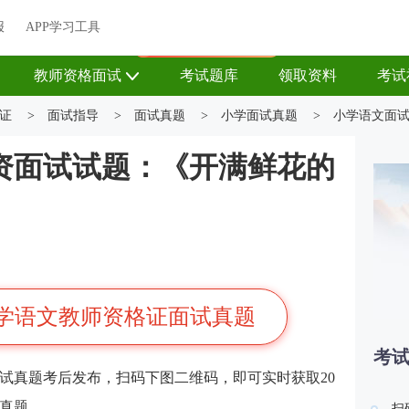
关于我们
帮助中心
APP学习工具
渠道合作
企业团报
报
APP学习工具
APP新客领7天题库会员
教师资格面试
考试题库
领取资料
考试
证
>
面试指导
>
面试真题
>
小学面试真题
>
小学语文面
资面试试题：《开满鲜花的
小学语文教师资格证面试真题
考
面试真题考后发布，扫码下图二维码，即可实时获取20
试真题。
扫