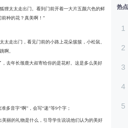
热
狐狸太太走出门。看到门前开着一大片五颜六色的鲜
门前种的花？真美啊！”
1
太太走出门，看见门前的小路上花朵簇簇，小松鼠、
2
跳啊。
了，去年长颈鹿大叔寄给你的是花籽。这是多么美好
3
4
5
读准多音字“啊”，会写“递”等9个字；
出美丽的礼物是什么，引导学生说说他们认为的美好