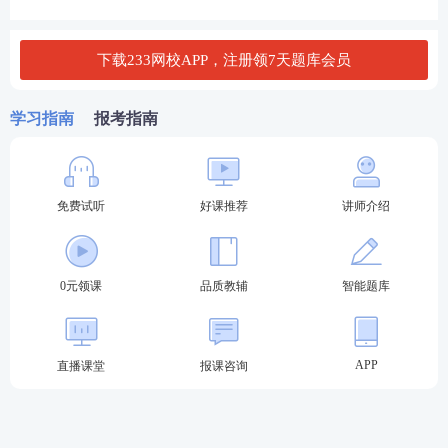
的标准成本考核业绩不合理，建议公司调整组织结
构，将销售部门和生产部门合并为事业部，采用部门
下载233网校APP，注册领7天题库会员
可控边际贡献考核经理业绩。目前，该产品年销售10
000件，每件售价1000元。经分析，40％的固定制造
学习指南
报考指南
费用为部门可控成本，60％的固定制造费用为部门不
可控成本。
免费试听
好课推荐
讲师介绍
要求：
(1)计算A产品的单位标准成本和单位实际成本。
0元领课
品质教辅
智能题库
(2)分别计算A产品总产品的直接材料的价格差异，金
额数量差异、变动制造费用的价格差异和数量差异，
APP
直播课堂
报课咨询
用三因素分析法计算固定制造费用的耗费差异、闲置
能量差异和效率差异，并指出各项差异是有利差异还
是不利差异