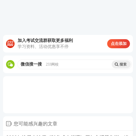
(3)计算乙部门实际的部门可控边际贡献。
查看答案
甲汽车租赁公司拟购置一批新车用于出租。现有两种
加入考试交流群获取更多福利
点击添加
学习资料、活动优惠享不停
投资方案，相关信息如下
方案一：购买中档轿车100辆，每辆车价格10万元，
微信搜一搜
233网校
另需支付车辆价格10％的购置相关税费。每年平均出
租300天，日均租金150元/辆。车辆可使用年限8年，
8年后变现价值为0。前5年每年维护费2000元/辆，后
3年每年维护费3000元/辆。车辆使用期间每年保险费3
500元/辆，其他税费500元/辆。每年增加付现固定运
营成本20.5万元。
您可能感兴趣的文章
方案二：购买大型客车20辆，每辆车价格50万元，另