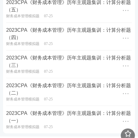
2023CPA《财务成本管理》历年主观题集训：计算分析题
(2)分别计算两个方案的净现值。
（五）
财务成本管理模拟题
07-25
(3)分别计算两个方案净现值的等额年金。
​2023CPA《财务成本管理》历年主观题集训：计算分析题
(4)假设两个方案都可以无限重置，且是互斥项目，用
（四）
等额年金法判断甲公司应采用哪个投资方案。
财务成本管理模拟题
07-25
2023CPA《财务成本管理》历年主观题集训：计算分析题
查看答案
（三）
财务成本管理模拟题
07-25
甲公司是一家能源类上市公司，当年取得的利润在下
2023CPA《财务成本管理》历年主观题集训：计算分析题
年分配，2018年公司净利润为10 000万元，2019年分
（二）
配现金股利3000万元。预计2019年净利润为12 000万
财务成本管理模拟题
07-25
元，2020年只投资一个新项目，总投资额为8000万
2023CPA《财务成本管理》历年主观题集训：计算分析题
元。
（一）
财务成本管理模拟题
07-25
要求: