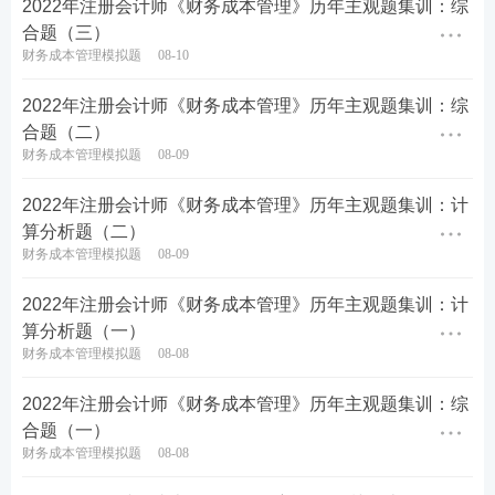
2022年注册会计师《财务成本管理》历年主观题集训：综
需支付车辆价格10％的购置相关税费。每年平均出租
合题（三）
250天，日租金840元/辆。车辆可使用年限10年，10
财务成本管理模拟题
08-10
年后变现价值为0。前6年每年维护费5000元/辆，后4
2022年注册会计师《财务成本管理》历年主观题集训：综
年每年维护费10000元/辆，每年保险费30000元/辆，
合题（二）
其他税费5000元/辆。每年增加付现固定运营成本10万
财务成本管理模拟题
08-09
元。
2022年注册会计师《财务成本管理》历年主观题集训：计
根据
税法
相关规定，车辆购置相关税费计入车辆原
算分析题（二）
财务成本管理模拟题
08-09
值，采用直线法计提折日，无残值。等风险投资必要
报酬率12％。企业所得税税率25％。
2022年注册会计师《财务成本管理》历年主观题集训：计
算分析题（一）
假设购车相关支出发生在期初，每年现金流入流出均
财务成本管理模拟题
08-08
发生在年未。
2022年注册会计师《财务成本管理》历年主观题集训：综
要求：
合题（一）
财务成本管理模拟题
08-08
(1)分别估计两个方案的现金流量。