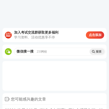
府债券信息如下:
加入考试交流群获取更多福利
点击添加
学习资料、活动优惠享不停
甲公司股票目前贝尔塔系数1.25 ,市场风险溢价5% ,企
业所得税税率25%。
微信搜一搜
233网校
假设公司所筹集资金全部用于购置资产，资本结构以
长期资本账面价值计算权重。
资料四:如果甲公司按筹资方案发债，预计2020年营业
收入比2019年增长25%，财务费用在2019年财务费用
基础上增加新发债券利息，资本化利息保持不变,企业
您可能感兴趣的文章
应纳税所得额为利润总额，营业净利率保持2019年水
平不变，不分配现金股利。