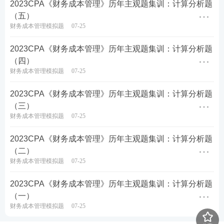
2023CPA《财务成本管理》历年主观题集训：计算分析题
理由。
（五）
财务成本管理模拟题
07-25
查看答案
​2023CPA《财务成本管理》历年主观题集训：计算分析题
（四）
注册会计师高频核心考点
财务成本管理模拟题
07-25
考前抢分资料合集
：
https://wx.233.com/course/Datu
2023CPA《财务成本管理》历年主观题集训：计算分析题
m/Index?classid=48
（三）
财务成本管理模拟题
07-25
注册会计考点速记工具推荐：
2023CPA《财务成本管理》历年主观题集训：计算分析题
注册会计师60s考点速记神器，提炼核心
知识点
，图表
（二）
财务成本管理模拟题
07-25
结合，利用时间的紧迫和记忆特点让考生短时间内快
速记忆!再也不怕在“茫茫书海“找不到重要考点了!如
2023CPA《财务成本管理》历年主观题集训：计算分析题
果觉得对考点掌握不充分，还可以领取PDF下载版！
（一）
财务成本管理模拟题
07-25