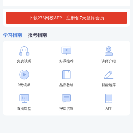
元
甲公司2019年财务费用均为利息费用，资本化利息25
下载233网校APP，注册领7天题库会员
0万元。
学习指南
报考指南
资料二:筹资方案。
甲公司拟平价发行可转换债券，面值1000元，票面利
率6% ，期限10年，每年末付息一次，到期还本。
免费试听
好课推荐
讲师介绍
每份债券可转换20股普通股，不可赎回期5年， 5年后
赎回价格1030元，此后每年递减6元。
0元领课
品质教辅
智能题库
不考虑发行成本等其他费用。
资料三:甲公司尚无上市债券，也找不到合适的可比公
APP
直播课堂
报课咨询
司，评级机构评定甲公司的信用级别为AA级。
目前上市交易的AA级公司债券及与之到期日相近的政