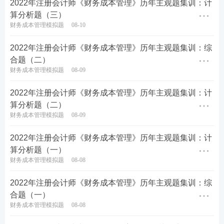
2022年注册会计师《财务成本管理》历年主观题集训：计
算分析题（三）
要求:
财务成本管理模拟题
08-10
1.根据资料一, 计算筹资前长期资本负债率、利息保障
2022年注册会计师《财务成本管理》历年主观题集训：综
倍数。
合题（二）
财务成本管理模拟题
08-09
2.根据资料二，计算发行可转换债券的资本成本。
2022年注册会计师《财务成本管理》历年主观题集训：计
3.为判断筹资方案是否可行，根据资料三，利用风险
算分析题（二）
财务成本管理模拟题
08-09
调整法，计算甲公司税前债务资本成本；假设无风险
利率参考10年期政府债券到期收益率，计算筹资后股
2022年注册会计师《财务成本管理》历年主观题集训：计
权资本成本。
算分析题（一）
财务成本管理模拟题
08-08
4.为判断是否符合借款合同中保护性条款的要求，根
2022年注册会计师《财务成本管理》历年主观题集训：综
据资料四，计算筹资方案执行后2020年末长期资本负
合题（一）
债率、利息保障倍数。
财务成本管理模拟题
08-08
5.基于上述结果，判断筹资方案是否可行,并简要说明