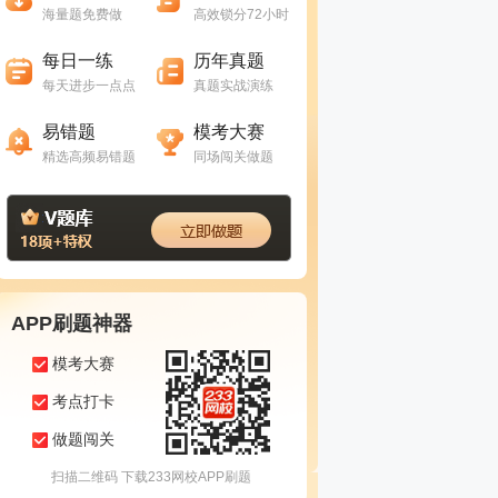
海量题免费做
高效锁分72小时
进入做题
进入做题
每日一练
历年真题
每天进步一点点
真题实战演练
进入做题
进入做题
易错题
模考大赛
精选高频易错题
同场闯关做题
APP刷题神器
模考大赛
考点打卡
做题闯关
扫描二维码 下载233网校APP刷题