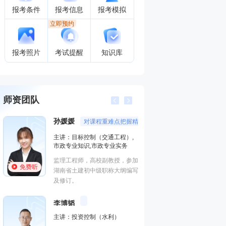
报考条件
报考信息
报考模拟
立即预约
报考照片
考试提醒
知识库
师资团队
孙媛媛
唐忍
对课程重难点把握精准，讲授通俗易懂，受到广大学
分数
主讲：目标控制（交通工程）,
主讲：合同管
市政专业知识,市政专业实务
法规,安全生
监理工程师，高校副教授，参加
优秀安全工程
免费听
免费听
湖南省土建初中级职称大纲编写
师。善于重点
及修订。
轻松提升得分
王竹梅
考
李博韬
主讲：投资控制（水利）
主讲：建设工
与法规