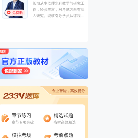
长期从事监理水利教学与研究工
中国人民大学
作，经验丰富，对考试方向有深
免费听
免费听
价咨询实战经
入研究。能够引导学员从课程和
点工程“部级
书本中梳理知识脉络并高效备考
奖”获得者。
应试，深受学员喜爱。
专业智能，高效提分
进入做题
进入做题
章节练习
精选试题
章节专项突破
省时高效精选
进入做题
进入做题
模拟考场
考前点题