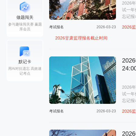
202
试一年
忘记报
做题闯关
参与趣味闯关赛 赢题
202
考试报名
2026-03-23
库会员
2026甘肃监理报名截止时间
20
默记卡
24:0
用Ai对抗遗忘 高效速
记考点
202
试一年
忘记报
202
考试报名
2026-03-23
20