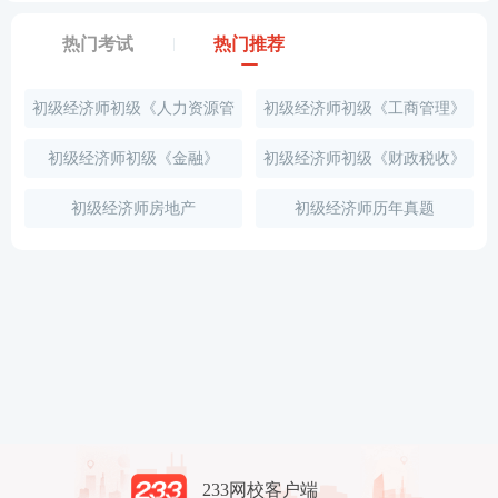
式，具有普遍适用性和重复适用
公告应当在有关报纸或者其他媒
应当自公示催告期间届满之日起
产权益纠纷，可以仲裁。
性。
③法律规范具有较高的确定性和
体上刊登，并于同日公布于人民
1个月内申请作出判决，宣告票
下列纠纷不能仲裁：①婚
热门考试
热门推荐
较强的操作性。
法院公告栏内。人民法院所在地
据无效。判决应当公告，并通知
仲裁
姻、收养、监护、扶养、继
有证券交易所的，还应当同日在
支付人。判决公告之日起，公示
范围
承纠纷；②依法应当由行政
该交易所公布。公示催告期间，
催告申请人有权依据判决向付款
机关处理的行政争议。
初级经济师初级《人力资源管
初级经济师初级《工商管理》
转让票据权利的行为无效。
人请求付款。逾期不申请判决
《仲裁法》还规定，劳动争
的，终结公示催告程序。
议和农业集体经济组织内部
理》
的农业承包合同纠纷的仲
初级经济师初级《金融》
初级经济师初级《财政税收》
裁，另行规定。
（1）自愿原则：指当事人
初级经济师房地产
初级经济师历年真题
自愿接受仲裁解决争议事
《仲
项，法律应当充分保障当事
裁
人的意思自治。其具体体现
法》
包括：
的基
（2）仲裁独立、公平原
本原
则。
则
（3）一裁终局原则。
（4）仲裁保密原则。
仲裁协议：指双方当事人自
愿将他们之间已经发生或者
可能发生的争议提交仲裁解
决的书面协议。
形式：包括合同中订立的仲
233网校客户端
裁条款和以其他书面方式在