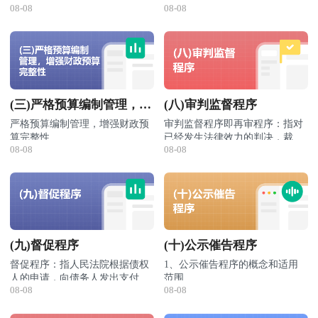
求，但它对
的环节
环节补贴、消费环
08-08
08-08
1.规范政府收入预算管理
1.加强重大决策部署财力保障
不同
直接
而重要
源
由气象、地震、自然资源、
社会生产与
节补贴
2.加强政府性资源统筹管理
2.合理安排支出预算规模
的影响。
记
生态环境等的管理部门产生
就业只能产
按财政补贴
生产补贴、生活补
3.强化部门和单位收入统筹管理
3.大力优化财政支出结构
录
并管理。
生
间接
的影
的经济性质
贴
4.盘活各类存量资源
4.完善财政资金直达机制
数
响。
按财政补贴
现金补贴、实物补
5.推进支出标准体系建设
据
2．对
的内容
贴
其
政府
按世界贸易
遵循市场的
他
支出
包括知识产权申报、进出口
组织，根据
(三)严格预算编制管理，增
(八)审判监督程序
等价交换原
对政府的
效
管
禁止性补贴、可诉
效益
报关登记、出入境登记记
可能对国际
则
，对政府
益约束则相
强财政预算完整性
理
补贴、不可诉补贴
严格预算编制管理，增强财政预
审判监督程序即再审程序：指对
约束
录、资质评定等，由相关的
贸易造成危
具有
较强的
对较弱
。
记
算完整性
已经发生法律效力的判决，裁
的强
知识产权、海关及资质评定
害程度
效益约束
。
录
08-08
08-08
1.改进政府预算编制
定、调解书，发现确有错误，认
根据《民事诉讼法》，审判监督
度不
等管理部门产生并管理。
数
2.加强跨年度预算平衡
为需要再审的，依法对案件进行
程序有下列启动方式：
同
据
3.加强部门和单位预算管理
再审的程序。审判监督程序是用
1、各级人民法院院长对本院已
3．体
若占比重
若占比重
2. 行政记录数据的应用
4.完善政府财务报告体系
以纠正生效判决错误的法定程
经发生法律效力的判决、裁定、
现财
大，这表明
大，这表明
行政记录数据被广泛应用于政府
序，不是每个案件必经的审理程
调解书，发现确有错误，认为需
2、最高人民法院对地方各级人
政的
财政具有较
财政具有较
统计。其应用途径可以是直接应
序，也非二审案件的上一审级诉
要再审的，应当提交审判委员会
民法院已经发生法律效力的判
不同
强的
资源配
强的
收入分
用，也可以用于统计估算、抽样
讼。
讨论决定。
决、裁定、调解书，上级人民法
3、当事人对已经发生法律效力
职能
置
职能
配职能
。
(九)督促程序
(十)公示催告程序
调查、统计加工。
院对下级人民法院已经发生法律
的判决、裁定，认为有错误的，
一般来说，市场经济发达国家政
效力的判决、裁定、调解书，发
可以向上一级人民法院申请再
4、最高人民检察院对各级人民
府直接参与生产活动较少，转移
督促程序：指人民法院根据债权
1、公示催告程序的概念和适用
现确有错误的，有权提审或者指
审；当事人一方人数众多或者当
法院已经发生法律效力的判决、
性支出所占比重往往较大；
人的申请，向债务人发出支付
范围
令下级人民法院再审。
事人双方为公民的案件，也可以
裁定，上级人民检察院对下级人
大多数发展中国家，政府直接或
08-08
08-08
令，催促债务人在法定期间内向
督促程序仅适用于请求支付金钱
（1）公示催告程序：指按照规
向原审人民法院申请再审。当事
民法院已经发生法律效力的判
间接介入经济活动相对较多，购
债权人履行清偿债务义务的法律
和有价证券的案件。
定可以背书转让的票据持有人，
人申请再审的，不停止判决、裁
决、裁定，发现有前述当事人再
买性支出所占比重往往较大。