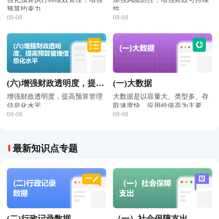
预算约束力
性
08-08
08-08
1.强化预算对执行的控制
1.健全地方政府依法适度举债机
2.推动预算绩效管理提质增效
制
3.优化国库集中收付管理
2.防范化解地方政府隐性债务风
4.拓展政府采购政策功能
险
3.防范化解财政运行风险隐患
(六)增强财政透明度，提高
(一)大数据
预算管理信息化水平
增强财政透明度，提高预算管理
大数据是以容量大、类型多、存
信息化水平
取速度快、应用价值高为主要特
08-08
08-08
1.改进预决算公开
征的数据集合，正快速发展为对
2.发挥多种监督方式的协同效应
数量巨大、来源分散、格式多样
3. 实现中央和地方财政系统信息
的数据进行采集、存储和关联分
贯通
析，从中发现新知识、创造新价
最新知识点专题
4. 推进部门间预算信息互联共享
值、提升新能力的新一代信息技
术和服务业态。
(二)行政记录数据
（一）社会保障支出