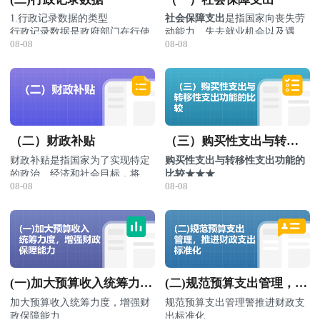
1.行政记录数据的类型
社会保障支出
是指国家向丧失劳
行政记录数据是政府部门在行使
动能力、失去就业机会以及遇到
08-08
08-08
其行政管理职能过程中，通过审
其他事故而面临经济困难的公民
主要包括：1．社会保险 2．社
批、注册登记等记录的大量信息
提供的基本生活保障支出。
会救助 3．社会福利 4．社会
个
数据。
优抚
人
包括户籍、卫生医疗保障、
信
教育、就业方面的登记等，
息
上述数据记录主要由公安、
记
卫生、教育、人力资源和社
录
会保障等部门在其行使管理
（二）财政补贴
（三）购买性支出与转移
数
职能过程中产生并管理。
据
性支出功能的比较
财政补贴是指国家为了实现特定
购买性支出与转移性支出功能的
单
的政治、经济和社会目标，将一
比较★★★
位
08-08
08-08
部分财政资金无偿补助给企业和
通常财政补贴可以从以下几个方
购买性支出
转移性支出
包括对企业、事业和机关等
信
居民的一种再分配形式。
面分类：
只是资金使
单位的注册登记记录，主要
息
分类标准
类别
用权的转
由市场监督、税务、民政和
记
移
，不表明
价格补贴、企业亏
编办等管理部门产生并管
会扩大和增
录
政府拥有的
按财政补贴
损补贴、外贸补
理。
1．对
加社会需
数
资源所有
的项目和形
贴、房租补贴、职
生产
求，引起生
据
权、占有和
式
工生活补贴、财政
与就
产结构的调
自
(一)加大预算收入统筹力
(二)规范预算支出管理，推
运用的资源
贴息等
业影
整和变动，
然
增加。会增
度，增强财政保障能力
进财政支出标准化
生产环节补贴、流
加大预算收入统筹力度，增强财
规范预算支出管理警推进财政支
响的
对社会生产
和
包括气象、地震、矿产资
加社会需
按财政补贴
通环节补贴、分配
政保障能力
出标准化
方式
与就业有着
资
源、环境资源等信息，主要