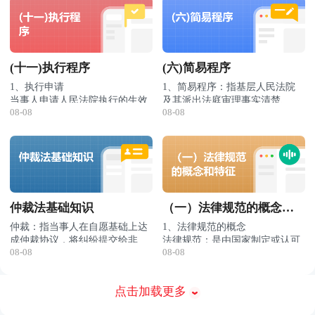
程序。督促程序并不审理当事人
根据《民事诉讼法》及其司法解
因票据被盗、遗失或者灭失，可
（2）根据《民事诉讼法》的规
定的执行。
审的13种情形之一的，或者发现
之间的债权债务纠纷，而是直接
释，债权人向有管辖权的基层人
以向人民法院申请以公告的方式
定，公示催告程序适用范围包
调解书损害国家利益、社会公共
以支付令方式催促债务人履行义
民法院申请支付令，需符合以下
①请求给付金钱或者汇票、本
催告利害关系人在一定期间内申
括：
①按照规定可以背书转让的票据
利益的，应当提出抗诉。
务，因此属于一种非讼的特别程
条件：
票、支票、股票、债券、国库
报权利；若逾期无利害关系人申
被盗、遗失或者灭失；
序。
券、可转让的存款单等有价证
②请求给付的金钱或者有价证券
报票据权利，则依法作出除权判
②依照法律规定可以申请公示催
(十一)执行程序
(六)简易程序
券；
已到期且数额确定，并写明了请
决的程序。
告的其他事项，如《公司法》规
求所根据的事实、证据；
③债权人没有对等给付义务；
定记名股票被盗、遗失或者灭
2、申请公示催告的条件
1、执行申请
1、简易程序：指基层人民法院
④债务人在我国境内且未下落不
失，股东可依照公示催告程序请
①申请人是享有申请权的票据持
当事人申请人民法院执行的生效
及其派出法庭审理事实清楚、权
明；
求人民法院宣告该股票失效。
有人，即指票据被盗、遗失或者
08-08
08-08
法律文书应当具备下列条件：
利义务关系明确、争议不大的简
2、《民事诉讼法》2021年修正
⑤支付令能够送达债务人；
灭失前的最后持有人。
②申请人应当向人民法院递交申
①权利义务主体明确；②给付内
单的民事案件适用的程序；当事
时在简易程序中完善了小额诉讼
⑥收到申请书的人民法院有管辖
请书，写明票面金额、发票人、
容明确。
人也可以约定适用简易程序。
程序制度，包括：
①基层人民法院和它派出的法庭
权；
持票人、背书人等票据主要内容
③向有管辖权的人民法院申请。
2、执行措施：指人民法院执行
审理事实清楚、权利义务关系明
⑦债权人未向人民法院申请诉前
和申请的理由、事实。
公示催告程序由票据支付地的基
机构依照法定程序强制执行生效
确、争议不大的简单金钱给付民
②基层人民法院和它派出的法庭
保全。
层人民法院管辖。
法律文书时所采取的方法和手
3、执行中止：指在执行过程
事案件，标的额为各省、自治
审理前款规定的民事案件，标的
3、审查与受理
段。
中，因某种特殊情况而暂停执行
区、直辖市上年度就业人员年平
额超过各省、自治区、直辖市上
人民法院收到公示催告的申请
仲裁法基础知识
（一）法律规范的概念和
程序，待该种情况消除后再回复
4、执行终结：指在执行过程
均工资50%以下的，适用小额诉
年度就业人员年平均工资50%但
后，应当立即审查，并决定是否
执行程序的制度。
中，发生某些情形，执行程序无
讼的程序审理，实行一审终审；
在2倍以下的，当事人双方也可
特征
仲裁：指当事人在自愿基础上达
1、法律规范的概念
受理。经审查认为符合受理条件
4、公告与权利申报
法或没有必要继续进行，从而结
以约定适用小额诉讼的程序。
成仲裁协议，将纠纷提交给非司
法律规范：是由国家制定或认可
的，通知予以受理，并同时通知
人民法院决定受理申请，应在3
束执行程序的制度。
08-08
08-08
法机构的第三方进行是非评价并
仲裁法是国家制定或认可的，调
的，规定主体权利、义务及法律
支付人停止支付；认为不符合受
日内发出公告，催促利害关系人
作出裁决的一种纠纷解决机制。
整仲裁法律关系的法律规范的总
后果的行为准则。法律规范属于
2、法律规范的特征
理条件的，7日内裁定驳回申
申报权利。公示催告的期间，由
5、除权判决：指人民法院作出
称。
法的基本单位。
①法律规范具体规定了主体的权
请。支付人收到人民法院停止支
人民法院根据情况决定，但不得
的宣告票据无效的判决。
《仲裁法》规定：平等主体
点击加载更多
利、义务以及法律后果。
付的通知，应当停止支付，至公
少于60日，且公示催告期间届满
在申报权利的期间无人申报权
的公民、法人和其他组织之
②法律规范规定主体的行为模
示催告程序终结。
日不得早于票据付款日后15日。
利，或者申报被驳回的，申请人
间发生的合同纠纷和其他财